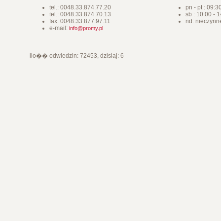
tel.: 0048.33.874.77.20
pn - pt : 09:3
tel.: 0048.33.874.70.13
sb : 10:00 - 
fax: 0048.33.877.97.11
nd: nieczynn
e-mail:
info@promy.pl
ilo�� odwiedzin: 72453, dzisiaj: 6