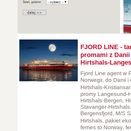
FJORD LINE - ta
promami z Danii 
Hirtshals-Langes
Fjord Line agent w 
Norwegii, do Danii i
Hirtshals-Kristians
promy Langesund-Hi
Hirtshals-Bergen, H
Stavanger-Hirtshals
Bergensfjord, M/S S
Hirtshals, pakiet e
ferries to Norway, f