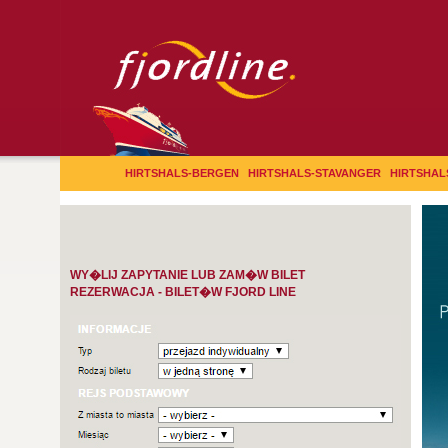
HIRTSHALS-BERGEN
HIRTSHALS-STAVANGER
HIRTSHAL
WY�LIJ ZAPYTANIE LUB ZAM�W BILET
REZERWACJA - BILET�W FJORD LINE